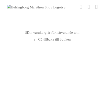
Fortsätt
till
innehållet
Din varukorg är för närvarande tom.
Gå tillbaka till butiken